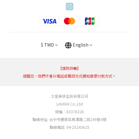
$
TWD
English
【慎防詐騙】
提醒您，我們不會以電話或簡訊方式通知變更付款方式。
立星美妍生技有限公司
LAVAVA Co.,Ltd
統編：83376328
聯絡地址: 台中市豐原區角潭路二段249巷4號
聯絡電話: 04-25243625