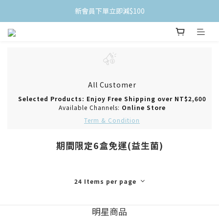
新會員下單立即減$100
All Customer
Selected Products: Enjoy Free Shipping over NT$2,600
Available Channels:
Online Store
Term & Condition
期間限定6盒免運(益生菌)
24 Items per page
明星商品