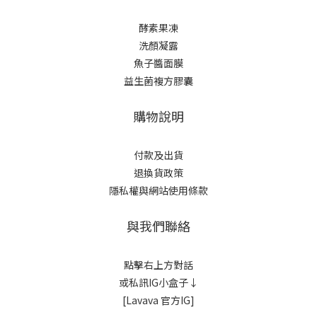
酵素果凍
洗顏凝露
魚子醬面膜
益生菌複方膠囊
購物說明
付款及出貨
退換貨政策
隱私權與網站使用條款
與我們聯絡
點擊右上方對話
或私訊IG小盒子↓
[Lavava 官方IG]