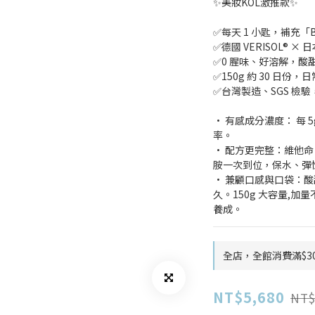
✨美妝KOL激推款✨
✅每天 1 小匙，補充「Bo
✅德國 VERISOL® × 日
✅0 腥味、好溶解，酸
✅150g 約 30 日份，
✅台灣製造、SGS 檢
• 有感成分濃度： 每 5
率。
• 配方更完整：維他命
胺一次到位，保水、彈
• 兼顧口感與口袋：
久。150g 大容量,加
養成。
全店，全館消費滿$3
NT$5,680
NT$