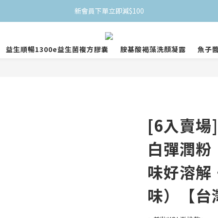
新會員下單立即減$100
益生順暢1300e益生菌複方膠囊
胺基酸褐藻洗顏凝露
魚子
[6入賣場]
白彈潤粉
味好溶解・
味）【台