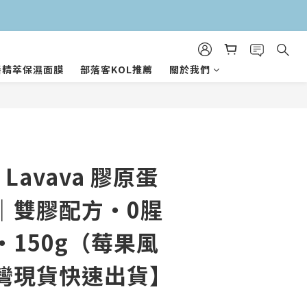
醬精萃保濕面膜
部落客KOL推薦
關於我們
立即購買
 Lavava 膠原蛋
｜雙膠配方・0腥
150g（莓果風
灣現貨快速出貨】