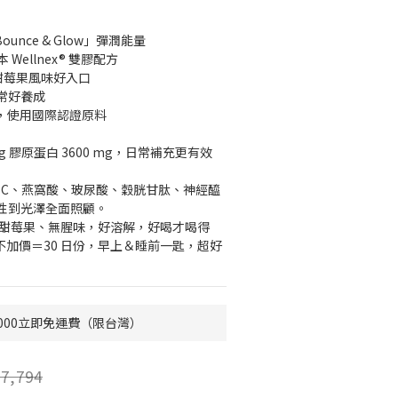
unce & Glow」彈潤能量
本 Wellnex® 雙膠配方
甜莓果風味好入口
日常好養成
驗，使用國際認證原料
g 膠原蛋白 3600 mg，日常補充更有效
 C、燕窩酸、玻尿酸、穀胱甘肽、神經醯
性到光澤全面照顧。
酸甜莓果、無腥味，好溶解，好喝才喝得
量不加價＝30 日份，早上＆睡前一匙，超好
000立即免運費（限台灣）
7,794