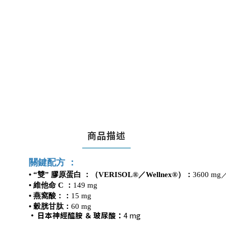
商品描述
關鍵配方 ：
• “雙” 膠原蛋白 ：（
VERISOL®／Wellnex®）：
3600 
• 維他命 C ：
149 mg
• 燕窩酸：
：
15 mg
•
穀胱甘肽
：
60
mg
• 日本
神經醯胺 ＆ 玻尿酸
：
4
mg